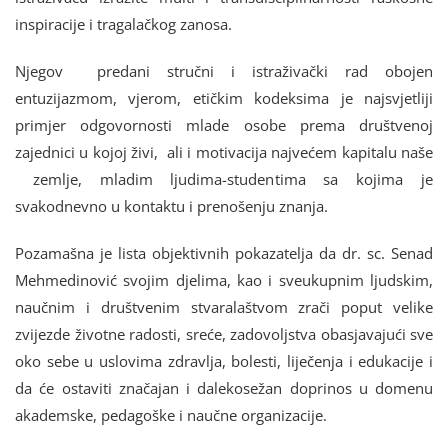
inspiracije i tragalačkog zanosa.
Njegov predani stručni i istraživački rad obojen
entuzijazmom, vjerom, etičkim kodeksima je najsvjetliji
primjer odgovornosti mlade osobe prema društvenoj
zajednici u kojoj živi, ali i motivacija najvećem kapitalu naše
zemlje, mladim ljudima-studentima sa kojima je
svakodnevno u kontaktu i prenošenju znanja.
Pozamašna je lista objektivnih pokazatelja da dr. sc. Senad
Mehmedinović svojim djelima, kao i sveukupnim ljudskim,
naučnim i društvenim stvaralaštvom zrači poput velike
zvijezde životne radosti, sreće, zadovoljstva obasjavajući sve
oko sebe u uslovima zdravlja, bolesti, liječenja i edukacije i
da će ostaviti značajan i dalekosežan doprinos u domenu
akademske, pedagoške i naučne organizacije.