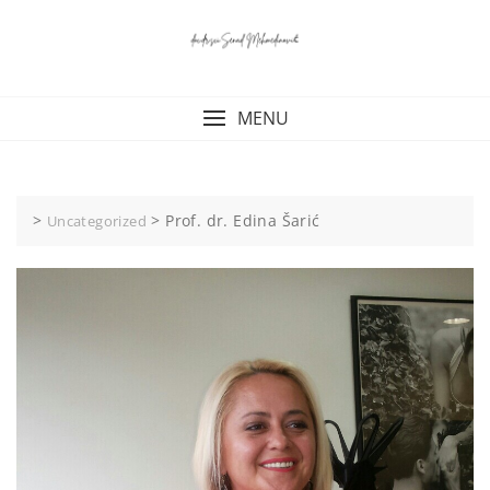
Skip
to
content
MENU
>
>
Prof. dr. Edina Šarić
Uncategorized