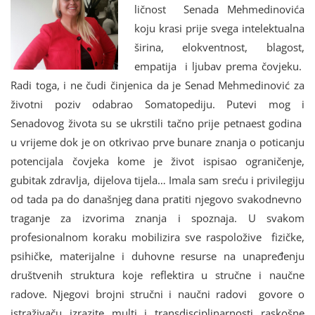
ličnost Senada Mehmedinovića
koju krasi prije svega intelektualna
širina, elokventnost, blagost,
empatija i ljubav prema čovjeku.
Radi toga, i ne čudi činjenica da je Senad Mehmedinović za
životni poziv odabrao Somatopediju. Putevi mog i
Senadovog života su se ukrstili tačno prije petnaest godina
u vrijeme dok je on otkrivao prve bunare znanja o poticanju
potencijala čovjeka kome je život ispisao ograničenje,
gubitak zdravlja, dijelova tijela… Imala sam sreću i privilegiju
od tada pa do današnjeg dana pratiti njegovo svakodnevno
traganje za izvorima znanja i spoznaja. U svakom
profesionalnom koraku mobilizira sve raspoložive fizičke,
psihičke, materijalne i duhovne resurse na unapređenju
društvenih struktura koje reflektira u stručne i naučne
radove. Njegovi brojni stručni i naučni radovi govore o
istraživaču izrazite multi i transdisciplinarnosti raskošne