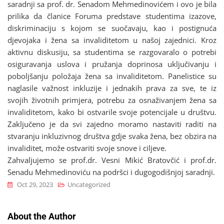
saradnji sa prof. dr. Senadom Mehmedinovićem i ovo je bila
prilika da članice Foruma predstave studentima izazove,
diskriminaciju s kojom se suočavaju, kao i postignuća
djevojaka i žena sa invaliditetom u našoj zajednici. Kroz
aktivnu diskusiju, sa studentima se razgovaralo o potrebi
osiguravanja uslova i pružanja doprinosa uključivanju i
poboljšanju položaja žena sa invaliditetom. Panelistice su
naglasile važnost inkluzije i jednakih prava za sve, te iz
svojih životnih primjera, potrebu za osnaživanjem žena sa
invaliditetom, kako bi ostvarile svoje potencijale u društvu.
Zaključeno je da svi zajedno moramo nastaviti raditi na
stvaranju inkluzivnog društva gdje svaka žena, bez obzira na
invaliditet, može ostvariti svoje snove i ciljeve.
Zahvaljujemo se prof.dr. Vesni Mikić Bratovčić i prof.dr.
Senadu Mehmedinoviću na podršci i dugogodišnjoj saradnji.
Oct 29, 2023
Uncategorized
About the Author