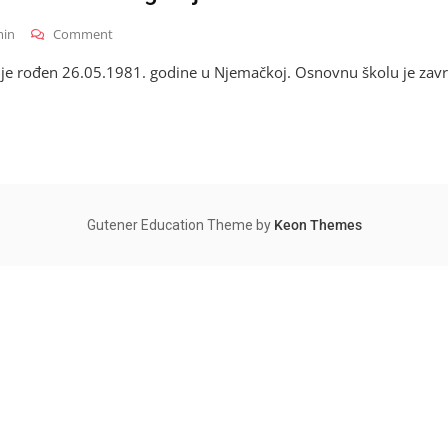
On
in
Comment
Senad
e rođen 26.05.1981. godine u Njemačkoj. Osnovnu školu je završ
Mehmedinović
–
Biografija
Gutener Education Theme by
Keon Themes