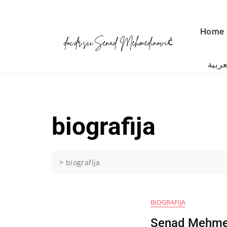
Skip
to
content
Home
عربية
biografija
>
biografija
BIOGRAFIJA
Senad Mehmed