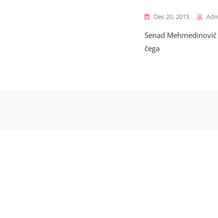
Dec 20, 2015
Adm
Senad Mehmedinović j
čega